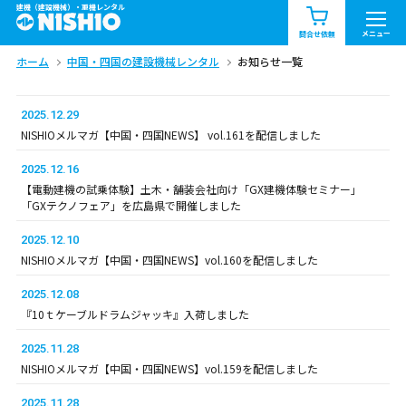
建機（建設機械）・重機レンタル
商品一覧
お知らせ一覧
メニュー
問合せ依頼
ホーム
中国・四国の建設機械レンタル
お知らせ一覧
問合せ依頼リスト
お問合せ
エリア情報を見る
2025.12.29
NISHIOメルマガ【中国・四国NEWS】 vol.161を配信しました
北海道
東北
関東
2025.12.16
【電動建機の試乗体験】土木・舗装会社向け「GX建機体験セミナー」
中部
関西
中国・四国
「GXテクノフェア」を広島県で開催しました
2025.12.10
九州・沖縄（外部）
NISHIOメルマガ【中国・四国NEWS】vol.160を配信しました
2025.12.08
『10ｔケーブルドラムジャッキ』入荷しました
2025.11.28
NISHIOメルマガ【中国・四国NEWS】vol.159を配信しました
2025.11.28