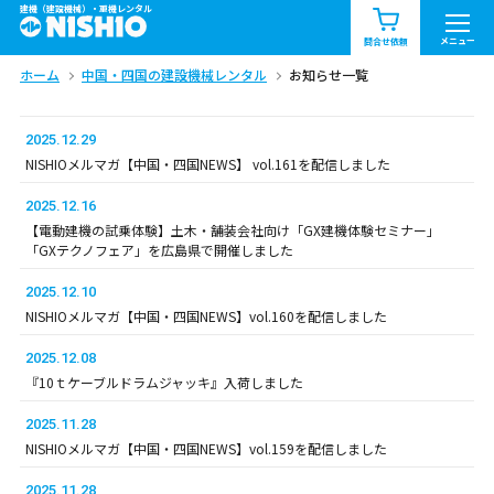
建機（建設機械）・重機レンタル
商品一覧
お知らせ一覧
メニュー
問合せ依頼
ホーム
中国・四国の建設機械レンタル
お知らせ一覧
問合せ依頼リスト
お問合せ
エリア情報を見る
2025.12.29
NISHIOメルマガ【中国・四国NEWS】 vol.161を配信しました
北海道
東北
関東
2025.12.16
【電動建機の試乗体験】土木・舗装会社向け「GX建機体験セミナー」
中部
関西
中国・四国
「GXテクノフェア」を広島県で開催しました
2025.12.10
九州・沖縄（外部）
NISHIOメルマガ【中国・四国NEWS】vol.160を配信しました
2025.12.08
『10ｔケーブルドラムジャッキ』入荷しました
2025.11.28
NISHIOメルマガ【中国・四国NEWS】vol.159を配信しました
2025.11.28