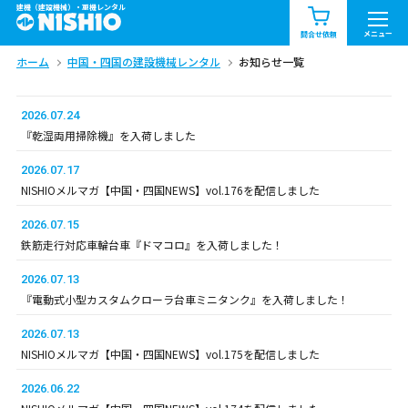
建機（建設機械）・重機レンタル
商品一覧
お知らせ一覧
メニュー
問合せ依頼
ホーム
中国・四国の建設機械レンタル
お知らせ一覧
問合せ依頼リスト
お問合せ
エリア情報を見る
2026.07.24
『乾湿両用掃除機』を入荷しました
北海道
東北
関東
2026.07.17
NISHIOメルマガ【中国・四国NEWS】vol.176を配信しました
中部
関西
中国・四国
2026.07.15
鉄筋走行対応車輪台車『ドマコロ』を入荷しました！
九州・沖縄（外部）
2026.07.13
『電動式小型カスタムクローラ台車ミニタンク』を入荷しました！
2026.07.13
NISHIOメルマガ【中国・四国NEWS】vol.175を配信しました
2026.06.22