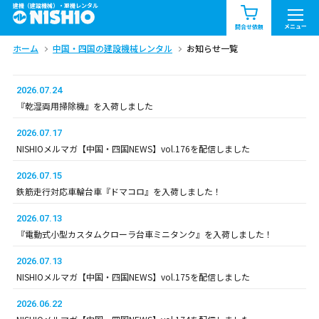
建機（建設機械）・重機レンタル
商品一覧
お知らせ一覧
メニュー
問合せ依頼
ホーム
中国・四国の建設機械レンタル
お知らせ一覧
問合せ依頼リスト
お問合せ
エリア情報を見る
2026.07.24
『乾湿両用掃除機』を入荷しました
北海道
東北
関東
2026.07.17
NISHIOメルマガ【中国・四国NEWS】vol.176を配信しました
中部
関西
中国・四国
2026.07.15
鉄筋走行対応車輪台車『ドマコロ』を入荷しました！
九州・沖縄（外部）
2026.07.13
『電動式小型カスタムクローラ台車ミニタンク』を入荷しました！
2026.07.13
NISHIOメルマガ【中国・四国NEWS】vol.175を配信しました
2026.06.22