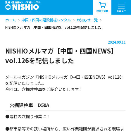
建機（建設機械）・重機レンタル
商品一覧
お知らせ一覧
メニュー
問合せ依頼
ホーム
中国・四国の建設機械レンタル
お知らせ一覧
問合せ依頼リスト
お問合せ
NISHIOメルマガ【中国・四国NEWS】vol.126を配信しました
エリア情報を見る
2024.09.11
北海道
東北
関東
NISHIOメルマガ【中国・四国NEWS】
vol.126を配信しました
中部
関西
中国・四国
メールマガジン「NISHIOメルマガ【中国・四国NEWS】vol.126」
九州・沖縄（外部）
を配信いたしました。
今回は、穴掘建柱車をご紹介いたします！
穴掘建柱車 D50A
●電柱の穴掘り作業に！
●都市部等での狭い場所から、広い作業範囲が要求される現場ま