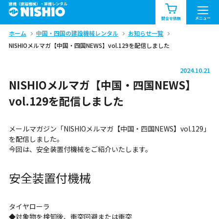
建機（建設機械）・重機レンタル
商品一覧
お知らせ一覧
メニュー
問合せ依頼
ホーム
中国・四国の建設機械レンタル
お知らせ一覧
問合せ依頼リスト
お問合せ
NISHIOメルマガ【中国・四国NEWS】vol.129を配信しました
エリア情報を見る
2024.10.21
北海道
東北
関東
NISHIOメルマガ【中国・四国NEWS】
vol.129を配信しました
中部
関西
中国・四国
メールマガジン「NISHIOメルマガ【中国・四国NEWS】vol.129」
九州・沖縄（外部）
を配信しました。
今回は、安全装置付機械をご紹介いたします。
安全装置付機械
タイヤローラ
◆対象物を検知後、衝突回避または衝突