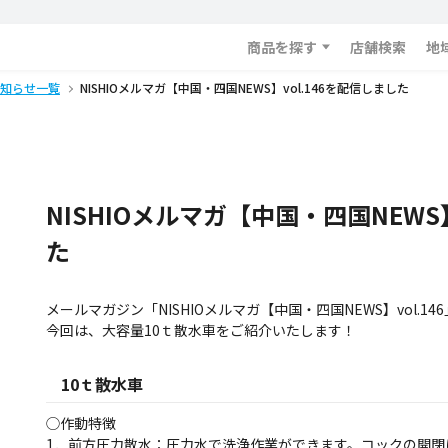
商品を探す
店舗検索
地
知らせ一覧
NISHIOメルマガ【中国・四国NEWS】vol.146を配信しました
NISHIOメルマガ【中国・四国NEWS】
た
メールマガジン「NISHIOメルマガ【中国・四国NEWS】vol.1
今回は、大容量10ｔ散水車をご紹介いたします！
10ｔ散水車
◯作動特徴
1．前方圧力散水：圧力水で洗浄作業ができます。コックの開閉