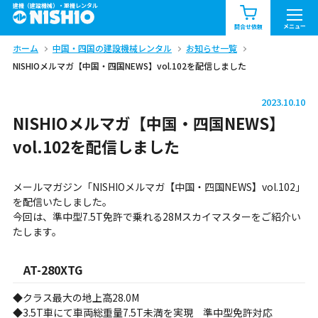
建機（建設機械）・重機レンタル
商品一覧
お知らせ一覧
メニュー
問合せ依頼
ホーム
中国・四国の建設機械レンタル
お知らせ一覧
問合せ依頼リスト
お問合せ
NISHIOメルマガ【中国・四国NEWS】vol.102を配信しました
エリア情報を見る
2023.10.10
北海道
東北
関東
NISHIOメルマガ【中国・四国NEWS】
vol.102を配信しました
中部
関西
中国・四国
メールマガジン「NISHIOメルマガ【中国・四国NEWS】vol.102」
九州・沖縄（外部）
を配信いたしました。
今回は、準中型7.5T免許で乗れる28Mスカイマスターをご紹介い
たします。
AT-280XTG
◆クラス最大の地上高28.0M
◆3.5T車にて車両総重量7.5T未満を実現 準中型免許対応