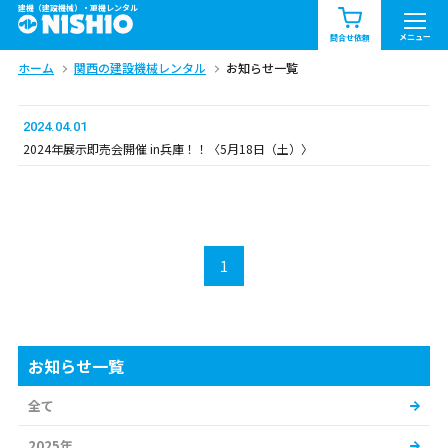
建機（建設機械）・重機レンタル
商品一覧
お知らせ一覧
メニュー
問合せ依頼
ホーム
関西の建設機械レンタル
お知らせ一覧
問合せ依頼リスト
お問合せ
エリア情報を見る
2024.04.01
2024年展示即売会開催 in兵庫！！〈5月18日（土）〉
北海道
東北
関東
中部
関西
中国・四国
1
九州・沖縄（外部）
お知らせ一覧
全て
2025年