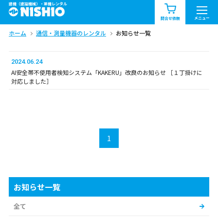
建機（建設機械）・重機レンタル
商品一覧
お知らせ一覧
メニュー
問合せ依頼
ホーム
通信・測量機器のレンタル
お知らせ一覧
問合せ依頼リスト
お問合せ
エリア情報を見る
2024.06.24
AI安全帯不使用者検知システム「KAKERU」改良のお知らせ ［１丁掛けに
北海道
東北
関東
対応しました］
中部
関西
中国・四国
九州・沖縄（外部）
1
お知らせ一覧
全て