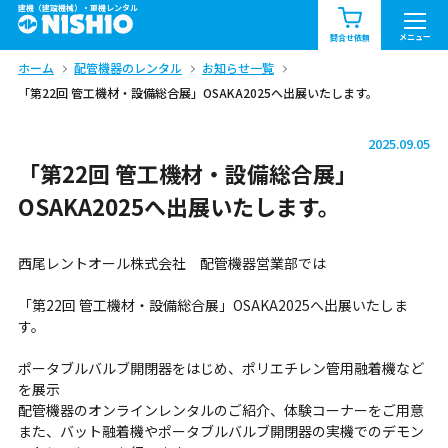
建機（建設機械）・重機レンタル
商品一覧
お知らせ一覧
メニュー
問合せ依頼
ホーム
配管機器のレンタル
お知らせ一覧
問合せ依頼リスト
お問合せ
「第22回 管工機材・設備総合展」OSAKA2025へ出展いたします。
エリア情報を見る
2025.09.05
北海道
東北
関東
「第22回 管工機材・設備総合展」
OSAKA2025へ出展いたします。
中部
関西
中国・四国
西尾レントオール株式会社 配管機器営業部では
九州・沖縄（外部）
「第22回 管工機材・設備総合展」OSAKA2025へ出展いたしま
す。
ポータブルバルブ開閉器をはじめ、ポリエチレン管用融着機など
を展示
配管機器のオンラインレンタルのご紹介、体験コーナーをご用意
また、バット融着機やポータブルバルブ開閉器の実機でのデモン