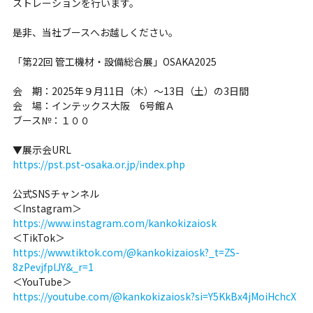
ストレーションを行います。
是非、当社ブースへお越しください。
「第22回 管工機材・設備総合展」OSAKA2025
会 期：2025年９月11日（木）～13日（土）の3日間
会 場：インテックス大阪 6号館Ａ
ブース№：１００
▼展示会URL
https://pst.pst-osaka.or.jp/index.php
公式SNSチャンネル
＜Instagram＞
https://www.instagram.com/kankokizaiosk
＜TikTok＞
https://www.tiktok.com/@kankokizaiosk?_t=ZS-
8zPevjfplJY&_r=1
＜YouTube＞
https://youtube.com/@kankokizaiosk?si=Y5KkBx4jMoiHchcX