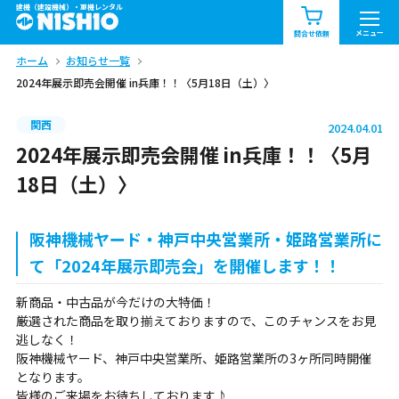
建機（建設機械）・重機レンタル
商品一覧
お知らせ一覧
メニュー
問合せ依頼
ホーム
お知らせ一覧
問合せ依頼リスト
お問合せ
2024年展示即売会開催 in兵庫！！〈5月18日（土）〉
エリア情報を見る
関西
2024.04.01
北海道
東北
関東
2024年展示即売会開催 in兵庫！！〈5月
18日（土）〉
中部
関西
中国・四国
阪神機械ヤード・神戸中央営業所・姫路営業所に
九州・沖縄（外部）
て「2024年展示即売会」を開催します！！
新商品・中古品が今だけの大特価！
厳選された商品を取り揃えておりますので、このチャンスをお見
逃しなく！
阪神機械ヤード、神戸中央営業所、姫路営業所の3ヶ所同時開催
となります。
皆様のご来場をお待ちしております♪