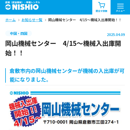
建機（建設機械）・重機レンタル
商品一覧
お知らせ一覧
メニュー
問合せ依頼
ホーム
お知らせ一覧
岡山機械センター 4/15～機械入出庫開始！！
問合せ依頼リスト
お問合せ
中国・四国
2025.04.09
エリア情報を見る
岡山機械センター 4/15～機械入出庫開
北海道
東北
関東
始！！
中部
関西
中国・四国
倉敷市内の岡山機械センターが機械の入出庫が可
能になりました。
九州・沖縄（外部）