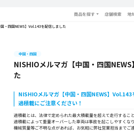
商品を探す
店舗検索
地
中国・四国NEWS】Vol.143を配信しました
中国・四国
NISHIOメルマガ【中国・四国NEWS】
た
NISHIOメルマガ【中国・四国NEWS】Vol.1
過積載にご注意ください！
過積載とは、法律で定められた最大積載量を超えて走行するこ
過積載によって重量オーバーした車両は事故を起こしやすくな
機械質量等ご不明な点があれば、お気軽に弊社営業担当までご