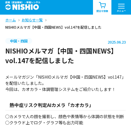
建機（建設機械）・重機レンタル
商品一覧
お知らせ一覧
メニュー
問合せ依頼
ホーム
お知らせ一覧
問合せ依頼リスト
お問合せ
NISHIOメルマガ【中国・四国NEWS】vol.147を配信しました
エリア情報を見る
中国・四国
2025.06.23
北海道
東北
関東
NISHIOメルマガ【中国・四国NEWS】
vol.147を配信しました
中部
関西
中国・四国
メールマガジン「NISHIOメルマガ【中国・四国NEWS】vol.147」
九州・沖縄（外部）
を配信いたしました。
今回は、カオカラ・体調管理システムをご紹介いたします！
熱中症リスク判定AIカメラ「カオカラ」
◯カメラで人の顔を撮影し、顔色や表情等から体調の状態を判断
◯クラウド上でログ・グラフ等も出力可能