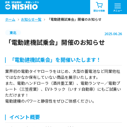
建機（建設機械）・重機レンタル
商品一覧
お知らせ一覧
メニュー
問合せ依頼
ホーム
お知らせ一覧
「電動建機試乗会」開催のお知らせ
問合せ依頼リスト
お問合せ
東北
2025.06.26
エリア情報を見る
「電動建機試乗会」開催のお知らせ
北海道
東北
関東
「電動建機試乗会」を開催いたします！
中部
関西
中国・四国
業界初の電動タイヤローラをはじめ、大型の蓄電池など同業他社
ではなかなか保有していない商品を展示いたします。
九州・沖縄（外部）
また、電動ハンドローラ（酒井重工業）、電動ランマー／電動プ
レート（三笠産業）、EVトラック（いすゞ自動車）にもご試乗い
ただけます！
電動建機のパワーと静音性をぜひご体感ください。
イベント概要