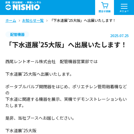
建機（建設機械）・重機レンタル
商品一覧
お知らせ一覧
メニュー
問合せ依頼
ホーム
お知らせ一覧
「下水道展’25大阪」へ出展いたします！
問合せ依頼リスト
お問合せ
配管機器
2025.07.25
エリア情報を見る
「下水道展’25大阪」へ出展いたします！
北海道
東北
関東
西尾レントオール株式会社 配管機器営業部では
中部
関西
中国・四国
下水道展’25大阪へ出展いたします。
九州・沖縄（外部）
ポータブルバルブ開閉器をはじめ、ポリエチレン管用融着機など
の
下水道に関連する機器を展示、実機でデモンストレーションもい
たします。
是非、当社ブースへお越しください。
下水道展’25大阪