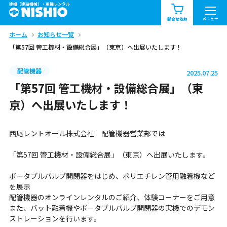
建機（建設機械）・重機レンタル
商品一覧
お知らせ一覧
メニュー
問合せ依頼
ホーム
お知らせ一覧
問合せ依頼リスト
お問合せ
「第57回 管工機材・設備総合展」（東京）へ出展いたします！
エリア情報を見る
配管機器
2025.07.25
北海道
東北
関東
「第57回 管工機材・設備総合展」（東
京）へ出展いたします！
中部
関西
中国・四国
西尾レントオール株式会社 配管機器営業部では
九州・沖縄（外部）
「第57回 管工機材・設備総合展」（東京）へ出展いたします。
ポータブルバルブ開閉器をはじめ、ポリエチレン管用融着機など
を展示
配管機器のオンラインレンタルのご紹介、体験コーナーをご用意
また、バット融着機やポータブルバルブ開閉器の実機でのデモン
ストレーションを行います。