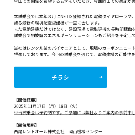
全国での開催を希望するお声もいただき、今回岡山での実施が
本試乗会では本年８月にNETIS登録された電動タイヤローラや、
誇る最新の環境配慮型建機が一堂に会します。
また電動建機だけではなく、建設現場で電動建機の長時間稼働
試乗会で初披露のエネルギーソリューションもご紹介を予定し
当社はレンタル業のパイオニアとして、現場のカーボンニュー
推進しております。今回の試乗会を通じて、電動建機の可能性
チラシ
【開催概要】
2025年11月17日（月）18日（火）
※当試乗会は予約制です。ご参加には弊社よりご案内の事前申
【開催場所】
西尾レントオール株式会社 岡山機械センター