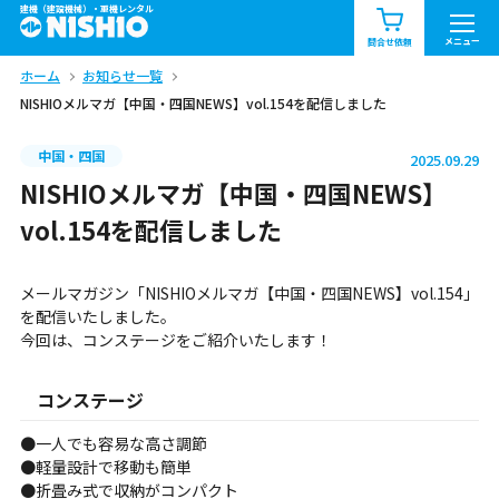
建機（建設機械）・重機レンタル
商品一覧
お知らせ一覧
メニュー
問合せ依頼
ホーム
お知らせ一覧
問合せ依頼リスト
お問合せ
NISHIOメルマガ【中国・四国NEWS】vol.154を配信しました
エリア情報を見る
中国・四国
2025.09.29
北海道
東北
関東
NISHIOメルマガ【中国・四国NEWS】
vol.154を配信しました
中部
関西
中国・四国
メールマガジン「NISHIOメルマガ【中国・四国NEWS】vol.154」
九州・沖縄（外部）
を配信いたしました。
今回は、コンステージをご紹介いたします！
コンステージ
●一人でも容易な高さ調節
●軽量設計で移動も簡単
●折畳み式で収納がコンパクト