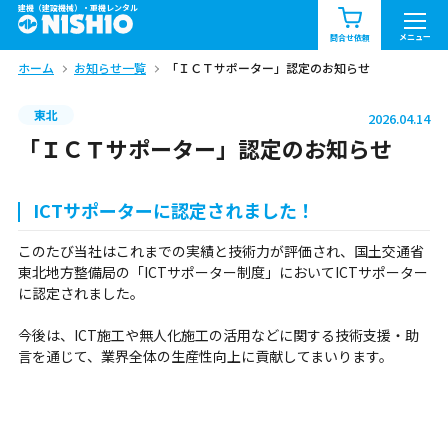
建機（建設機械）・重機レンタル
商品一覧
お知らせ一覧
メニュー
問合せ依頼
ホーム
お知らせ一覧
「ＩＣＴサポーター」認定のお知らせ
問合せ依頼リスト
お問合せ
東北
2026.04.14
エリア情報を見る
「ＩＣＴサポーター」認定のお知らせ
北海道
東北
関東
ICTサポーターに認定されました！
中部
関西
中国・四国
このたび当社はこれまでの実績と技術力が評価され、国土交通省
東北地方整備局の「ICTサポーター制度」においてICTサポーター
九州・沖縄（外部）
に認定されました。
今後は、ICT施工や無人化施工の活用などに関する技術支援・助
言を通じて、業界全体の生産性向上に貢献してまいります。