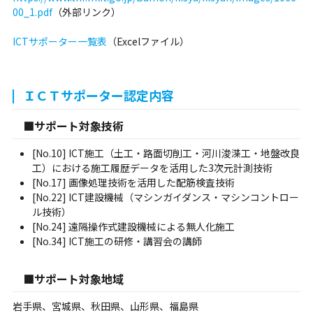
00_1.pdf
（外部リンク）
ICTサポーター一覧表
（Excelファイル）
ＩＣＴサポーター認定内容
■サポート対象技術
[No.10] ICT施工（土工・路面切削工・河川浚渫工・地盤改良
工）における施工履歴データを活用した3次元計測技術
[No.17] 画像処理技術を活用した配筋検査技術
[No.22] ICT建設機械（マシンガイダンス・マシンコントロー
ル技術）
[No.24] 遠隔操作式建設機械による無人化施工
[No.34] ICT施工の研修・講習会の講師
■サポート対象地域
岩手県、宮城県、秋田県、山形県、福島県