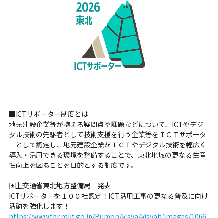
■ICTサポーター制度とは
地元建設企業等が抱える疑問点や課題などについて、ICTやデジ
タル技術の先駆者として技術支援を行う企業等をＩＣＴサポータ
ーとして認定し、地元建設企業がＩＣＴやデジタル技術を幅広く
導入・活用できる環境を整備することで、東北地域の更なる生産
性向上を図ることを目的とする制度です。
国土交通省東北地方整備局 発表
ICTサポーターを１００社認定！ICT活用工事の更なる普及に向け
活動を強化します！
https://www.thr.mlit.go.jp/Bumon/kisya/kisyah/images/1066