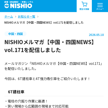
建機（建設機械）・重機レンタル
商品一覧
お知らせ一覧
メニュー
問合せ依頼
ホーム
お知らせ一覧
問合せ依頼リスト
お問合せ
NISHIOメルマガ【中国・四国NEWS】vol.171を配信しました
エリア情報を見る
中国・四国
2026.05.18
北海道
東北
関東
NISHIOメルマガ【中国・四国NEWS】
vol.171を配信しました
中部
関西
中国・四国
メールマガジン「NISHIOメルマガ【中国・四国NEWS】vol.171」
九州・沖縄（外部）
を配信いたしました。
今回は、6T建柱車と4T強力吸引車をご紹介いたします！
6T建柱車
・電柱の穴掘り作業に最適！
・狭い現場から広範囲の現場まで対応可能