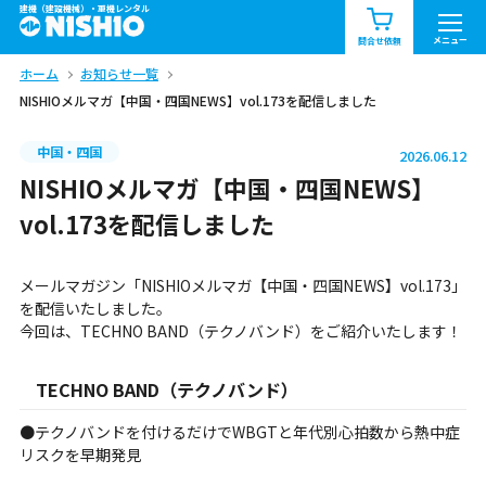
建機（建設機械）・重機レンタル
商品一覧
お知らせ一覧
メニュー
問合せ依頼
ホーム
お知らせ一覧
問合せ依頼リスト
お問合せ
NISHIOメルマガ【中国・四国NEWS】vol.173を配信しました
エリア情報を見る
中国・四国
2026.06.12
北海道
東北
関東
NISHIOメルマガ【中国・四国NEWS】
vol.173を配信しました
中部
関西
中国・四国
メールマガジン「NISHIOメルマガ【中国・四国NEWS】vol.173」
九州・沖縄（外部）
を配信いたしました。
今回は、TECHNO BAND（テクノバンド）をご紹介いたします！
TECHNO BAND（テクノバンド）
●テクノバンドを付けるだけでWBGTと年代別心拍数から熱中症
リスクを早期発見