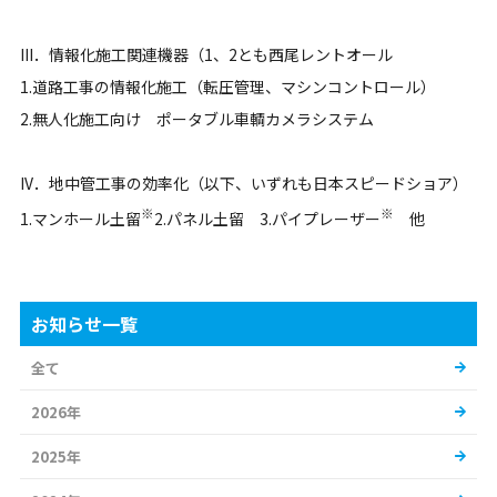
III．情報化施工関連機器
（1、2とも西尾レントオール
1.道路工事の情報化施工（転圧管理、マシンコントロール）
2.無人化施工向け ポータブル車輌カメラシステム
IV．地中管工事の効率化
（以下、いずれも日本スピードショア）
※
※
1.マンホール土留
2.パネル土留 3.パイプレーザー
他
お知らせ一覧
全て
2026年
2025年