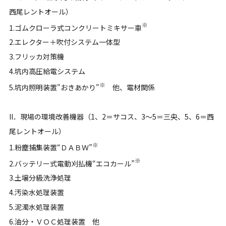
西尾レントオール）
※
1.ゴムクローラ式コンクリートミキサー車
2.エレクター＋吹付システム一体型
3.フリッカ対策機
4.坑内高圧給電システム
※
5.坑内照明装置"おきあかり"
他、電材関係
II．現場の環境改善機器
（1、2＝サコス、3～5＝三央、5、6＝西
尾レントオール）
※
1.粉塵捕集装置“ＤＡＢＷ”
※
2.バッテリー式電動刈払機“エコカール”
3.土壌分級洗浄処理
4.汚染水処理装置
5.泥濁水処理装置
6.油分・ＶＯＣ処理装置 他