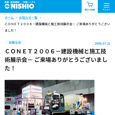
建機（建設機械）・重機レンタル
商品一覧
お知らせ一覧
メニュー
問合せ依頼
ホーム
お知らせ一覧
問合せ依頼リスト
お問合せ
ＣＯＮＥＴ２００６－建設機械と施工技術展示会－ ご来場ありがとうござい
ました！
エリア情報を見る
北海道
東北
関東
お知らせ
2006.07.21
ＣＯＮＥＴ２００６－建設機械と施工技
中部
関西
中国・四国
術展示会－ ご来場ありがとうございまし
た！
九州・沖縄（外部）