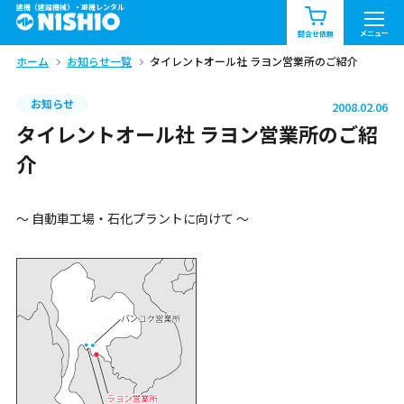
建機（建設機械）・重機レンタル
商品一覧
お知らせ一覧
メニュー
問合せ依頼
ホーム
お知らせ一覧
タイレントオール社 ラヨン営業所のご紹介
問合せ依頼リスト
お問合せ
お知らせ
2008.02.06
エリア情報を見る
タイレントオール社 ラヨン営業所のご紹
北海道
東北
関東
介
中部
関西
中国・四国
～ 自動車工場・石化プラントに向けて ～
九州・沖縄（外部）