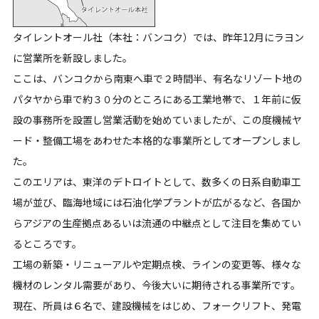
タイレントオール社（本社：バンコク）では、昨年12月にラヨン
に営業所を新設しました。
ここは、バンコクから南東へ車で２時間半、有名なリゾート地の
パタヤから車で約３０分のところにある工業地帯で、１年前に仮
設の事務所を設置し営業活動を始めていましたが、この度機械ヤ
ード・整備工場をあわせた本格的な事業所としてオープンしまし
た。
このエリアは、東洋のデトロイトとして、数多くの日系自動車工
場が並び、臨海地域には石油化学プラントが広がるなど、各国か
らアジアの生産拠点あるいは流通の中継点として注目を集めてい
るところです。
工場の新築・リニューアルや定期点検、ラインの変更等、様々な
機材のレンタル需要があり、今後大いに期待される事業所です。
現在、所員は６名で、建設機械をはじめ、フォークリフト、発電