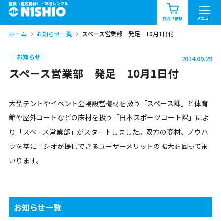
建機（建設機械）・重機レンタル
商品一覧
お知らせ一覧
メニュー
問合せ依頼
ホーム
お知らせ一覧
スペース営業部 発足 10月1日付
問合せ依頼リスト
お問合せ
お知らせ
2014.09.29
エリア情報を見る
スペース営業部 発足 10月1日付
北海道
東北
関東
大型テントやイベント会場設営機材を扱う「スペース課」と体育
中部
関西
中国・四国
館や屋外コートなどの床材を扱う「日本スポーツコート課」によ
り「スペース営業部」がスタートしました。双方の商材、ノウハ
九州・沖縄（外部）
ウを基にニシオが提供できるユーザーメリットの拡大を図ってま
いります。
お知らせ一覧