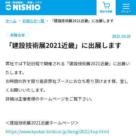
建機（建設機械）・重機レンタル
商品一覧
お知らせ一覧
メニュー
問合せ依頼
ホーム
お知らせ一覧
「建設技術展2021近畿」に出展します
問合せ依頼リスト
お問合せ
お知らせ
2021.10.25
エリア情報を見る
「建設技術展2021近畿」に出展します
北海道
東北
関東
弊社では下記日程で開催される「建設技術展2021近畿」に出展い
中部
関西
中国・四国
たします。
お時間の許す限り是非弊社ブースにお立ち寄り頂けます様、宜し
九州・沖縄（外部）
くお願いいたします。
詳細は主催者様のホームページをご覧下さい。
＜建設技術展2021近畿ホームページ＞
https://www.kyokai-kinki.or.jp/kengi2021/top.html