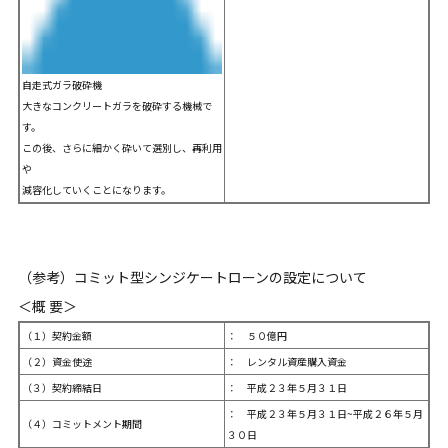
自走式ガラ破砕機
大きなコンクリートガラを破砕する機械で
す。
この後、さらに細かく砕いて選別し、再利用
や
減容化していくことになります。
（参考）コミット型シンジケートローンの設定について
＜概 要＞
（１）契約金額
： ５０億円
（２）資金使途
： レンタル資産購入資金
（３）契約締結日
： 平成２３年５月３１日
： 平成２３年５月３１日~平成２６年５月
（４）コミットメント期間
３０日