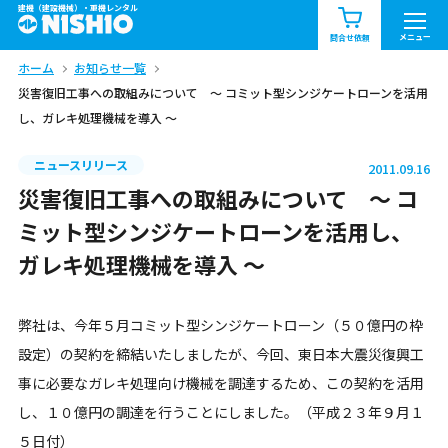
建機（建設機械）・重機レンタル
商品一覧
お知らせ一覧
メニュー
問合せ依頼
ホーム
お知らせ一覧
問合せ依頼リスト
お問合せ
災害復旧工事への取組みについて ～ コミット型シンジケートローンを活用
し、ガレキ処理機械を導入 ～
エリア情報を見る
北海道
東北
関東
ニュースリリース
2011.09.16
災害復旧工事への取組みについて ～ コ
中部
関西
中国・四国
ミット型シンジケートローンを活用し、
ガレキ処理機械を導入 ～
九州・沖縄（外部）
弊社は、今年５月コミット型シンジケートローン（５０億円の枠
設定）の契約を締結いたしましたが、今回、東日本大震災復興工
事に必要なガレキ処理向け機械を調達するため、この契約を活用
し、１０億円の調達を行うことにしました。（平成２３年９月１
５日付）