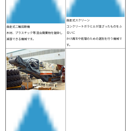
自走式スクリーン
コンクリートガラと土が混ざったものをふ
自走式二軸剪断機
るいに
木材、プラスチック等 混合廃棄物を破砕し
かけ再生や処理のための選別を行う機械で
減容できる機械です。
す。