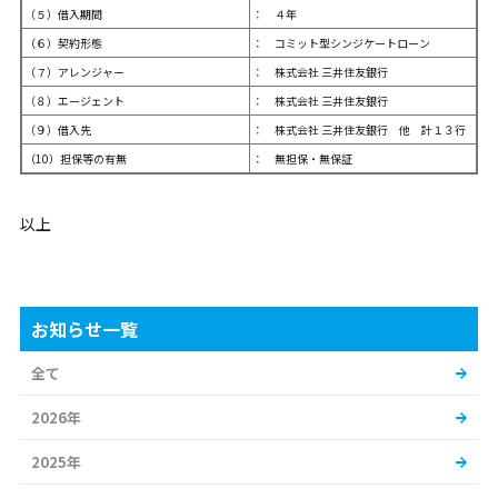
（５）借入期間
： ４年
（６）契約形態
： コミット型シンジケートローン
（７）アレンジャー
： 株式会社 三井住友銀行
（８）エージェント
： 株式会社 三井住友銀行
（９）借入先
： 株式会社 三井住友銀行 他 計１３行
（10）担保等の有無
： 無担保・無保証
以上
お知らせ一覧
全て
2026年
2025年