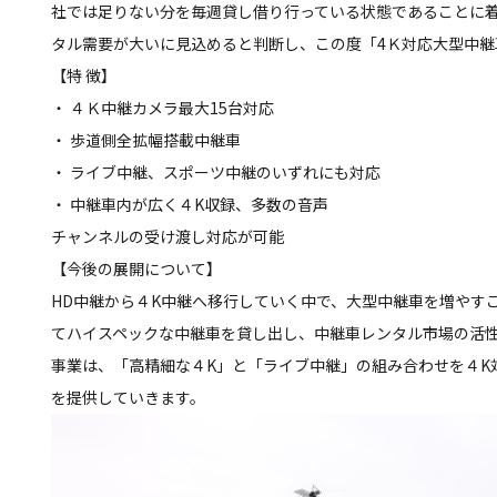
社では足りない分を毎週貸し借り行っている状態であることに
タル需要が大いに見込めると判断し、この度「4Ｋ対応大型中継
【特 徴】
・ ４Ｋ中継カメラ最大15台対応
・ 歩道側全拡幅搭載中継車
・ ライブ中継、スポーツ中継のいずれにも対応
・ 中継車内が広く４K収録、多数の音声
チャンネルの受け渡し対応が可能
【今後の展開について】
HD中継から４K中継へ移行していく中で、大型中継車を増やす
てハイスペックな中継車を貸し出し、中継車レンタル市場の活
事業は、「高精細な４K」と「ライブ中継」の組み合わせを４K
を提供していきます。