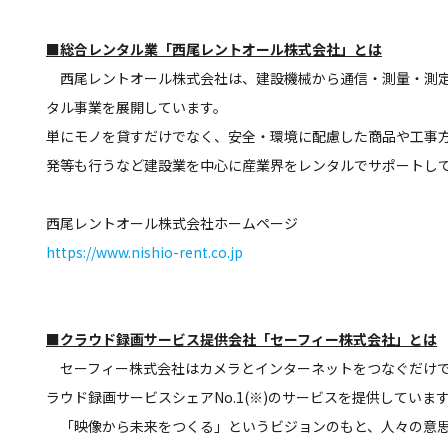
■総合レンタル業「西尾レントオール株式会社」とは
西尾レントオール株式会社は、建設機械から通信・測量・測定
タル事業を展開しています。
単にモノを貸すだけでなく、安全・環境に配慮した商品や工事
発等も行うなど建設業を中心に産業界をレンタルでサポートし
西尾レントオール株式会社ホームページ
https://www.nishio-rent.co.jp
■クラウド録画サービス提供会社「セーフィー株式会社」とは
セーフィー株式会社はカメラとインターネットをつなぐだけで
ラウド録画サービスシェアNo.1(※)のサービスを提供していま
「映像から未来をつくる」というビジョンのもと、人々の意思