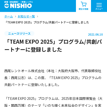
建機（建設機械）・重機レンタル
商品一覧
お知らせ一覧
メニュー
問合せ依頼
ホーム
お知らせ一覧
問合せ依頼リスト
お問合せ
「TEAM EXPO 2025」プログラム/共創パートナーに登録しました
エリア情報を見る
ニュースリリース
2021.06.10
北海道
東北
関東
「TEAM EXPO 2025」プログラム/共創パ
ートナーに登録しました
中部
関西
中国・四国
九州・沖縄（外部）
西尾レントオール株式会社（本社：大阪府大阪市、代表取締役社
長：西尾公志）は、この度、「TEAM EXPO 2025」プログラムの
共創パートナーに登録いたしました。
「TEAM EXPO 2025」プログラムは、2025年日本国際博覧会（大
阪・関西万博）のテーマ「いのち輝く未来社会のデザイン」を実