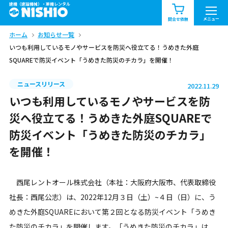
建機（建設機械）・重機レンタル
商品一覧
お知らせ一覧
メニュー
問合せ依頼
ホーム
お知らせ一覧
問合せ依頼リスト
お問合せ
いつも利用しているモノやサービスを防災へ役立てる！うめきた外庭
SQUAREで防災イベント「うめきた防災のチカラ」を開催！
エリア情報を見る
北海道
東北
関東
ニュースリリース
2022.11.29
いつも利用しているモノやサービスを防
中部
関西
中国・四国
災へ役立てる！うめきた外庭SQUAREで
防災イベント「うめきた防災のチカラ」
九州・沖縄（外部）
を開催！
西尾レントオール株式会社（本社：大阪府大阪市、代表取締役
社長：西尾公志）は、2022年12月３日（土）~４日（日）に、う
めきた外庭SQUAREにおいて第２回となる防災イベント「うめき
た防災のチカラ」を開催します。「うめきた防災のチカラ」は、