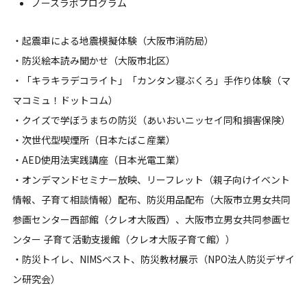
ノースラボプログラム
・起震車による地震模擬体験（大阪市消防局）
・防災絵本読み聞かせ（大阪市北区）
・「キラキラデコライト」「カンタン寝ぶくろ」手作り体験（マ
マコミュ！ドットコム）
・クイズで学ぼうまちの防災（あいおいニッセイ同和損害保険）
・次世代型喫煙所（日本たばこ産業）
・AED使用法実践講座（日本光電工業）
・オンデマンドセミナー放映、リーフレット（親子向けイベント
情報、子育て相談情報）配布、防災用品配布（大阪市立男女共同
参画センター西部館（クレオ大阪西）、大阪市立男女共同参画セ
ンター 子育て活動支援館（クレオ大阪子育て館））
・防災トイレ、NIMSベスト、防災教材展示（NPO法人防災デザイ
ン研究会）