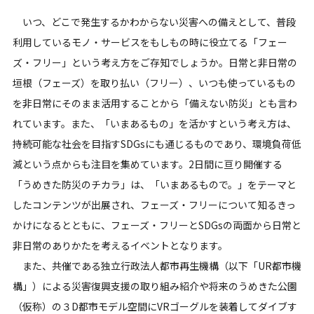
いつ、どこで発生するかわからない災害への備えとして、普段
利用しているモノ・サービスをもしもの時に役立てる「フェー
ズ・フリー」という考え方をご存知でしょうか。日常と非日常の
垣根（フェーズ）を取り払い（フリー）、いつも使っているもの
を非日常にそのまま活用することから「備えない防災」とも言わ
れています。また、「いまあるもの」を活かすという考え方は、
持続可能な社会を目指すSDGsにも通じるものであり、環境負荷低
減という点からも注目を集めています。2日間に亘り開催する
「うめきた防災のチカラ」は、「いまあるもので。」をテーマと
したコンテンツが出展され、フェーズ・フリーについて知るきっ
かけになるとともに、フェーズ・フリーとSDGsの両面から日常と
非日常のありかたを考えるイベントとなります。
また、共催である独立行政法人都市再生機構（以下「UR都市機
構」）による災害復興支援の取り組み紹介や将来のうめきた公園
（仮称）の３D都市モデル空間にVRゴーグルを装着してダイブす