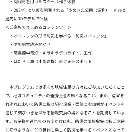
・間伐材を用いたスツール作り体験
・2024年より順次開園される「うめきた公園（仮称）」をひと
足先に3Dモデルで体験
＜ご家族で楽しめるコンテンツ！＞
・オペレッタの形で防災を学べる「防災オペレッタ」
・防災絵本読み聞かせ
・簡易懐中電灯「キラキラデコライト」工作
・はたらく車（小型建機）のフォトスポット
本プログラムでは多くの地域住民の方々にご参加いただくこと
で、地域コミュニティの連携促進の場となること、また、産官そ
れぞれにおいて防災に取り組む企業・団体と参加者がイベントを
通じて結びつきを深める情報交換の場となることを期待していま
す。お子様を連れてのお出かけにも、防災の情報収集にもご期待
に沿うような、どの世代も楽しく防災を学べるイベントとなって