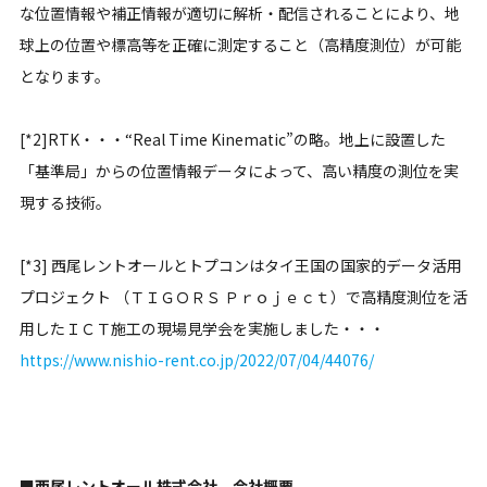
な位置情報や補正情報が適切に解析・配信されることにより、地
球上の位置や標高等を正確に測定すること（高精度測位）が可能
となります。
[*2]RTK・・・“Real Time Kinematic”の略。地上に設置した
「基準局」からの位置情報データによって、高い精度の測位を実
現する技術。
[*3] 西尾レントオールとトプコンはタイ王国の国家的データ活用
プロジェクト （ＴＩＧＯＲＳ Ｐｒｏｊｅｃｔ）で高精度測位を活
用したＩＣＴ施工の現場見学会を実施しました・・・
https://www.nishio-rent.co.jp/2022/07/04/44076/
■西尾レントオール株式会社 会社概要