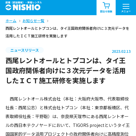
建機（建設機械）・重機レンタル
商品一覧
お知らせ一覧
メニュー
問合せ依頼
ホーム
お知らせ一覧
問合せ依頼リスト
お問合せ
西尾レントオールとトプコンは、タイ王国政府関係者向けに３次元データを
活用したＩＣＴ施工研修を実施します
エリア情報を見る
北海道
東北
関東
ニュースリリース
2023.02.13
西尾レントオールとトプコンは、タイ王
中部
関西
中国・四国
国政府関係者向けに３次元データを活用
したＩＣＴ施工研修を実施します
九州・沖縄（外部）
西尾レントオール株式会社（本社：大阪府大阪市、代表取締役
社長：西尾公志）と株式会社トプコン（本社：東京都板橋区、代
表取締役社長：平野聡）は、奈良県天理市にある西尾レントオー
ルの西日本テクノヤードにおいて、TIGORS projectというタイ王
国国家的データ活用プロジェクトの政府関係者向けに高精度測位