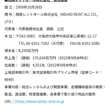
設 立：1959年10月26日
商 号：西尾レントオール株式会社（NISHIO RENT ALL CO.,
LTD.）
代表者：代表取締役社長 西尾 公志
本 社：〒542-0083 大阪府大阪市中央区東心斎橋1-11-17
TEL.06-6251-7302（大代表） FAX.06-6252-0285
資本金：8,100百万円
売上高：（連結）170,634百万円（2022年9月末時点）
社員数：（連結）4,551名（2022年9月末時点）
上場証券取引所：東京証券取引所プライム市場〔証券コード：
9699〕
事業内容：総合レンタルおよび関連事業、各種機械器具の開発・
製造、運送業、修理整備業、各事業で取り扱う物品の販売
URL：
https://www.nishio-rent.co.jp