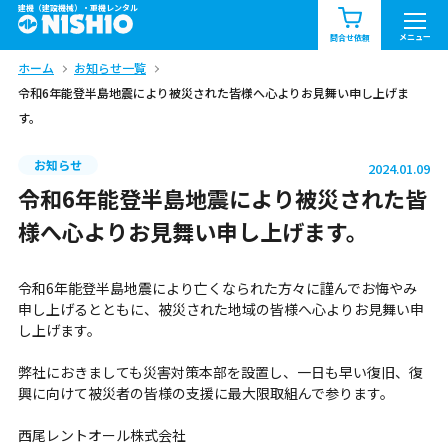
建機（建設機械）・重機レンタル
商品一覧
お知らせ一覧
メニュー
問合せ依頼
ホーム
お知らせ一覧
問合せ依頼リスト
お問合せ
令和6年能登半島地震により被災された皆様へ心よりお見舞い申し上げま
す。
エリア情報を見る
北海道
東北
関東
お知らせ
2024.01.09
令和6年能登半島地震により被災された皆
中部
関西
中国・四国
様へ心よりお見舞い申し上げます。
九州・沖縄（外部）
令和6年能登半島地震により亡くなられた方々に謹んでお悔やみ
申し上げるとともに、被災された地域の皆様へ心よりお見舞い申
し上げます。
弊社におきましても災害対策本部を設置し、一日も早い復旧、復
興に向けて被災者の皆様の支援に最大限取組んで参ります。
西尾レントオール株式会社