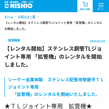
建機（建設機械）・重機レンタル
商品一覧
お知らせ一覧
メニュー
問合せ依頼
ホーム
お知らせ一覧
問合せ依頼リスト
お問合せ
【レンタル開始】ステンレス鋼管TLジョイント専用 「拡管機」のレンタル
を開始しました。
エリア情報を見る
北海道
東北
関東
配管機器
2024.03.04
【レンタル開始】ステンレス鋼管TLジョ
中部
関西
中国・四国
イント専用 「拡管機」のレンタルを開始
しました。
九州・沖縄（外部）
シーケー金属㈱製 ステンレス配管用管継手ＴＬ
ジョイント専用
「拡管機」のレンタルを開始いたしました。
★ＴＬジョイント専用 拡管機★