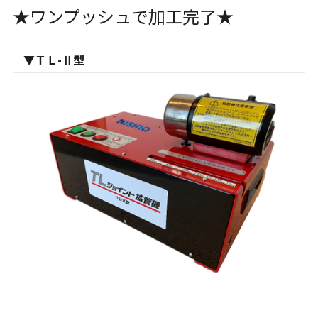
★ワンプッシュで加工完了★
▼ＴＬ-Ⅱ型