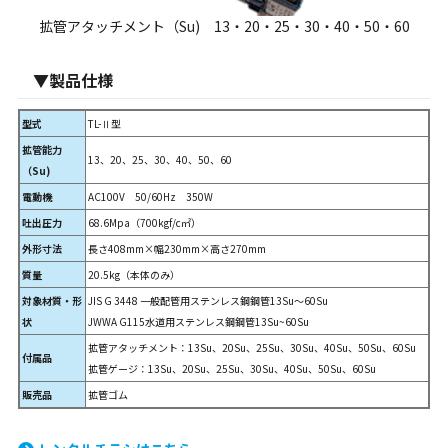
拡管アタッチメント（Su) 13・20・25・30・40・50・60
▼製品仕様
型式
TL-Ⅱ型
拡管能力
13、20、25、30、40、50、60
（Su)
電動機
AC100V 50/60Hz 350W
吐出圧力
68.6Mpa（700kgf/c㎡）
外形寸法
長さ408mm×幅230mm×高さ270mm
質量
20.5kg（本体のみ）
対象材質・形
JIS G 3448 一般配管用ステンレス鋼鋼管13Su～60Su
状
JWWA G115水道用ステンレス鋼鋼管13Su~60Su
拡管アタッチメント：13Su、20Su、25Su、30Su、40Su、50Su、60Su
付属品
拡管ゲージ：13Su、20Su、25Su、30Su、40Su、50Su、60Su
販売品
拡管ゴム