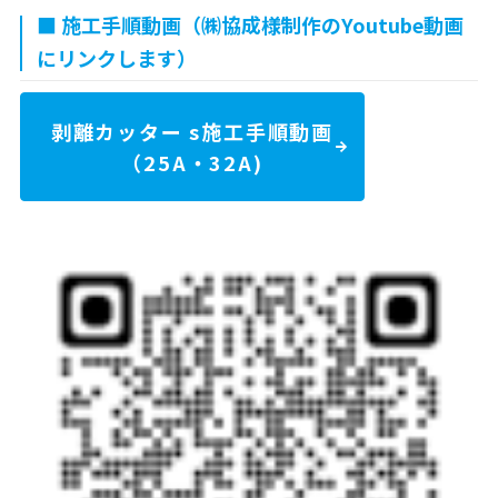
■ 施工手順動画（㈱協成様制作のYoutube動画
にリンクします）
剥離カッター s施工手順動画
（25A・32A)