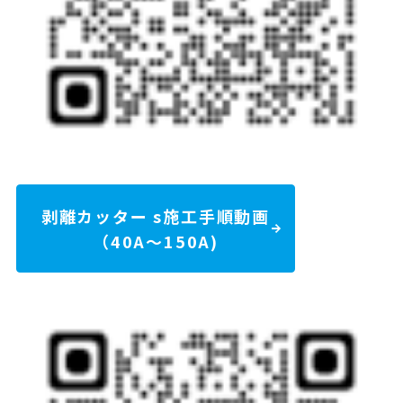
剥離カッター s施工手順動画
（40A～150A)