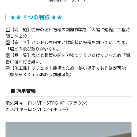
★★ ４つの特徴 ★★
1️⃣【時 短】従来の塩ビ被覆の剥離作業を「大幅に短縮」工程時
間１～２分
2️⃣【安 全】ハンドルを回すと螺旋状に被覆を剥いていくため、
「塩ビの飛び散りが少ない」
3️⃣【品 質】塩ビと鋼管の間を刃物ですくいあげているため「鋼
管に傷が付き難い」
4️⃣【施工性】ラチェット機構のため「狭い場所でも作業が可能」
（壁から３０mmあれば剥離可能）
■ 適用管種
消火用 キーロン VF・STPG-VF（ブラウン）
ガス用 キーロン VI（アイボリー）