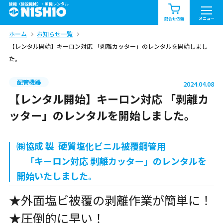
建機（建設機械）・重機レンタル
商品一覧
お知らせ一覧
メニュー
問合せ依頼
ホーム
お知らせ一覧
問合せ依頼リスト
お問合せ
【レンタル開始】キーロン対応 「剥離カッター」のレンタルを開始しまし
た。
エリア情報を見る
北海道
東北
関東
配管機器
2024.04.08
【レンタル開始】キーロン対応 「剥離カ
中部
関西
中国・四国
ッター」のレンタルを開始しました。
九州・沖縄（外部）
㈱協成 製 硬質塩化ビニル被覆鋼管用
「キーロン対応 剥離カッター」のレンタルを
開始いたしました。
★外面塩ビ被覆の剥離作業が簡単に！
★圧倒的に早い！