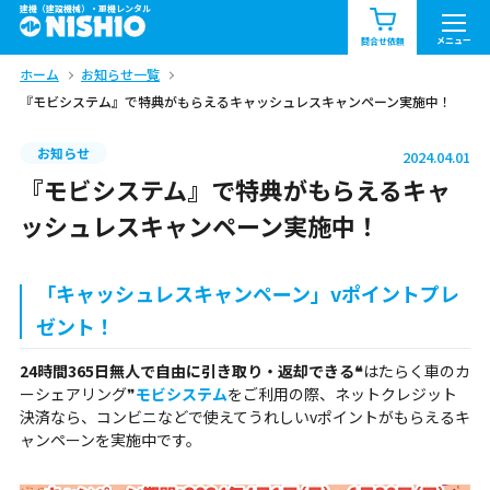
建機（建設機械）・重機レンタル
商品一覧
お知らせ一覧
メニュー
問合せ依頼
ホーム
お知らせ一覧
問合せ依頼リスト
お問合せ
『モビシステム』で特典がもらえるキャッシュレスキャンペーン実施中！
エリア情報を見る
お知らせ
2024.04.01
北海道
東北
関東
『モビシステム』で特典がもらえるキャ
ッシュレスキャンペーン実施中！
中部
関西
中国・四国
「キャッシュレスキャンペーン」vポイントプレ
九州・沖縄（外部）
ゼント！
24時間365日無人で自由に引き取り・返却できる❝
はたらく車のカ
ーシェアリング❞
モビシステム
をご利用の際、ネットクレジット
決済なら、コンビニなどで使えてうれしいvポイントがもらえるキ
ャンペーンを実施中です。