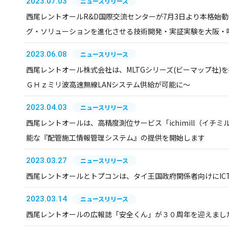
2023.07.03
ニュースリリース
西尾レントオールR&D国際交流センターが7月3日より本格始
グ・ソリューションを進化させる技術開発・実証実験を大阪・
2023.06.08
ニュースリリース
西尾レントオール株式会社は、MLTGシリーズ(ビーマップ社)を提供
ＧＨｚミリ波高速無線LANシステム供給が可能に～
2023.04.03
ニュースリリース
西尾レントオールは、高精度測位サービス「ichimill（イチ
能な『配管施工情報管理システム』の提供を開始します
2023.03.27
ニュースリリース
西尾レントオールとトプコンは、タイ王国政府関係者向けにIC
2023.03.14
ニュースリリース
西尾レントオールの広報誌「安全くん」が３０周年を迎えまし