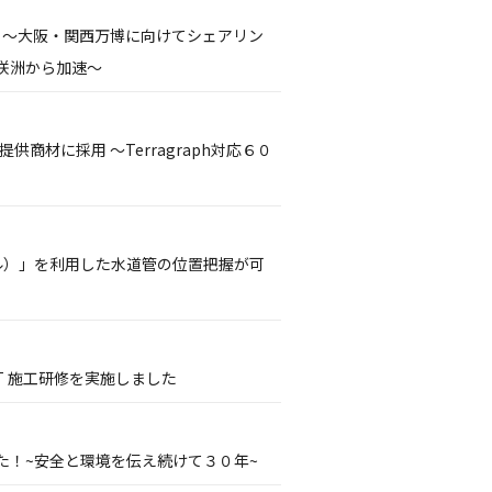
動 ～大阪・関西万博に向けてシェアリン
咲洲から加速～
商材に採用 ～Terragraph対応６０
ミル）」を利用した水道管の位置把握が可
T 施工研修を実施しました
た！~安全と環境を伝え続けて３０年~