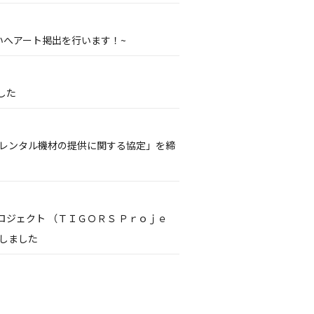
いへアート掲出を行います！~
した
るレンタル機材の提供に関する協定」を締
ジェクト （ＴＩＧＯＲＳ Ｐｒｏｊｅ
しました