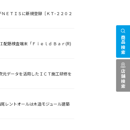
がＮＥＴＩＳに新規登録［ＫＴ-２２０２
商品検索
配筋検査端末「Ｆｉｅｌｄ Ｂａｒ(R)
店舗検索
次元データを活用したＩＣＴ施工研修を
西尾レントオールは木造モジュール建築