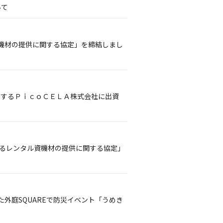
いて
機材の提供に関する協定」を締結しまし
供するＰｉｃｏＣＥＬＡ株式会社に出資
けるレンタル資機材の提供に関する協定」
外庭SQUAREで防災イベント「うめき