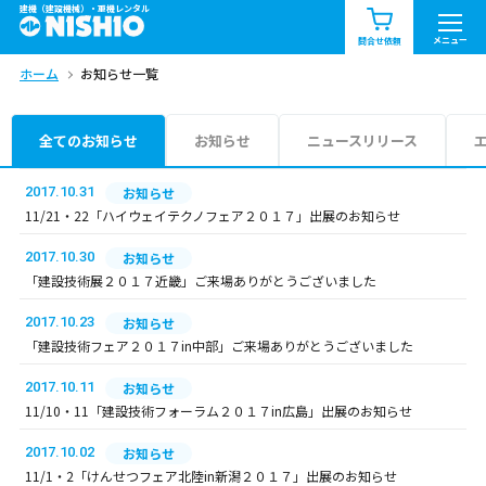
建機（建設機械）・重機レンタル
商品一覧
お知らせ一覧
メニュー
問合せ依頼
ホーム
お知らせ一覧
問合せ依頼リスト
お問合せ
エリア情報を見る
全てのお知らせ
お知らせ
ニュースリリース
北海道
東北
関東
2017.10.31
お知らせ
11/21・22「ハイウェイテクノフェア２０１７」出展のお知らせ
中部
関西
中国・四国
2017.10.30
お知らせ
「建設技術展２０１７近畿」ご来場ありがとうございました
九州・沖縄（外部）
2017.10.23
お知らせ
「建設技術フェア２０１７in中部」ご来場ありがとうございました
2017.10.11
お知らせ
11/10・11「建設技術フォーラム２０１７in広島」出展のお知らせ
2017.10.02
お知らせ
11/1・2「けんせつフェア北陸in新潟２０１７」出展のお知らせ