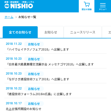
建機（建設機械）・重機レンタル
商品一覧
お知らせ一覧
メニュー
問合せ依頼
ホーム
お知らせ一覧
問合せ依頼リスト
お問合せ
エリア情報を見る
全てのお知らせ
お知らせ
ニュースリリース
北海道
東北
関東
2018.11.22
お知らせ
「ハイウェイテクノフェア2018」へ出展します
中部
関西
中国・四国
2018.10.23
お知らせ
「日本最大級異業種交流展示会 メッセナゴヤ2018」へ出展します
九州・沖縄（外部）
2018.10.23
お知らせ
「ながさき建設技術フェア2018」へ出展します
2018.10.22
お知らせ
「建設技術フォーラム2018in広島」に出展します
2018.10.17
お知らせ
北上出張所開設のお知らせ