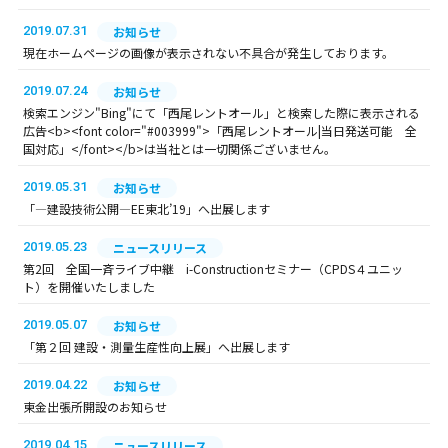
2019.07.31
お知らせ
現在ホームページの画像が表示されない不具合が発生しております。
2019.07.24
お知らせ
検索エンジン"Bing"にて「西尾レントオール」と検索した際に表示される
広告<b><font color="#003999">「西尾レントオール|当日発送可能 全
国対応」</font></b>は当社とは一切関係ございません。
2019.05.31
お知らせ
「―建設技術公開―EE東北’19」へ出展します
2019.05.23
ニュースリリース
第2回 全国一斉ライブ中継 i-Constructionセミナー（CPDS４ユニッ
ト）を開催いたしました
2019.05.07
お知らせ
「第２回 建設・測量生産性向上展」へ出展します
2019.04.22
お知らせ
東金出張所開設のお知らせ
2019.04.15
ニュースリリース