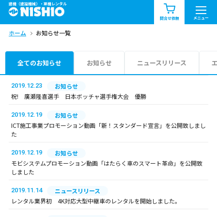
建機（建設機械）・重機レンタル
商品一覧
お知らせ一覧
メニュー
問合せ依頼
ホーム
お知らせ一覧
問合せ依頼リスト
お問合せ
エリア情報を見る
全てのお知らせ
お知らせ
ニュースリリース
北海道
東北
関東
2019.12.23
お知らせ
祝! 廣瀬隆喜選手 日本ボッチャ選手権大会 優勝
中部
関西
中国・四国
2019.12.19
お知らせ
ICT施工事業プロモーション動画「新！スタンダード宣言」を公開致しまし
九州・沖縄（外部）
た
2019.12.19
お知らせ
モビシステムプロモーション動画「はたらく車のスマート革命」を公開致
しました
2019.11.14
ニュースリリース
レンタル業界初 4K対応大型中継車のレンタルを開始しました。