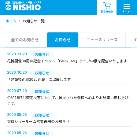
建機（建設機械）・重機レンタル
商品一覧
お知らせ一覧
メニュー
問合せ依頼
ホーム
お知らせ一覧
問合せ依頼リスト
お問合せ
エリア情報を見る
全てのお知らせ
お知らせ
ニュースリリース
北海道
東北
関東
2020.11.20
お知らせ
花博開催30周年記念イベント「PARK JAM」ライブ中継を配信いたします
中部
関西
中国・四国
2020.10.20
お知らせ
「建設技術展2020近畿」に出展します
九州・沖縄（外部）
2020.07.10
お知らせ
令和2年7月豪雨災害において、被災された皆様へ心よりお見舞い申し上げ
ます。
2020.05.26
お知らせ
東京ショールーム営業再開のお知らせ
2020.05.26
お知らせ