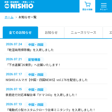
建機（建設機械）・重機レンタル
商品一覧
お知らせ一覧
メニュー
問合せ依頼
ホーム
お知らせ一覧
問合せ依頼リスト
お問合せ
エリア情報を見る
全てのお知らせ
お知らせ
ニュースリリース
北海道
東北
関東
2026.07.24
中国・四国
『乾湿両用掃除機』を入荷しました
中部
関西
中国・四国
2026.07.21
配管機器
「下水道展’26東京」へ出展いたします！
九州・沖縄（外部）
2026.07.17
中国・四国
NISHIOメルマガ【中国・四国NEWS】vol.176を配信しました
2026.07.15
中国・四国
鉄筋走行対応車輪台車『ドマコロ』を入荷しました！
2026.07.13
中国・四国
『電動式小型カスタムクローラ台車ミニタンク』を入荷しました！