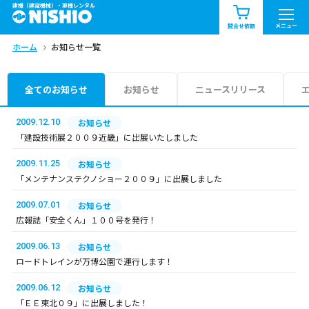
建機（建設機械）・重機レンタル
商品一覧
お知らせ一覧
メニュー
問合せ依頼
ホーム
お知らせ一覧
問合せ依頼リスト
お問合せ
エリア情報を見る
全てのお知らせ
お知らせ
ニュースリリース
北海道
東北
関東
2009.12.10
お知らせ
「建設技術展２００９近畿」に出展いたしました
中部
関西
中国・四国
2009.11.25
お知らせ
「メンテナンステクノショー２００９」に出展しました
九州・沖縄（外部）
2009.07.01
お知らせ
広報誌「安全くん」１００号を発行！
2009.06.13
お知らせ
ロードトレインが万博公園で運行します！
2009.06.12
お知らせ
「ＥＥ東北０９」に出展しました！