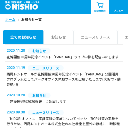
建機（建設機械）・重機レンタル
商品一覧
お知らせ一覧
メニュー
問合せ依頼
ホーム
お知らせ一覧
問合せ依頼リスト
お問合せ
エリア情報を見る
全てのお知らせ
お知らせ
ニュースリリース
北海道
東北
関東
2020.11.20
お知らせ
花博開催30周年記念イベント「PARK JAM」ライブ中継を配信いたします
中部
関西
中国・四国
2020.11.19
ニュースリリース
西尾レントオールが花博開催30周年記念イベント「PARK JAM」公園活用
九州・沖縄（外部）
プログラムとしてパークオフィス体験ブースを出展いたします(大阪市・鶴
見緑地)
2020.10.20
お知らせ
「建設技術展2020近畿」に出展します
2020.09.30
ニュースリリース
「MIDORIオフィス」実証実験の実施について <br />（BCP対策の実験を
行うため、西尾レントオール株式会社の本社機能を屋外の緑地に一時移転