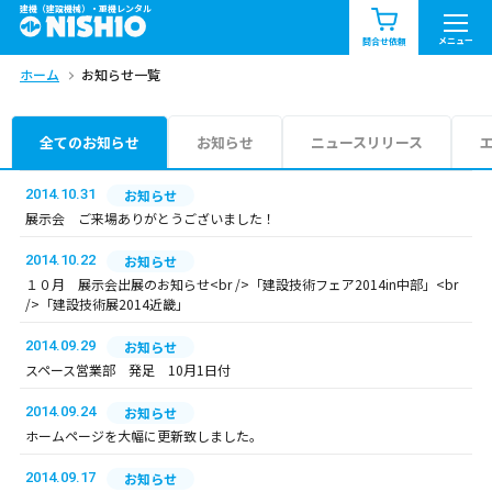
建機（建設機械）・重機レンタル
商品一覧
お知らせ一覧
メニュー
問合せ依頼
ホーム
お知らせ一覧
問合せ依頼リスト
お問合せ
エリア情報を見る
全てのお知らせ
お知らせ
ニュースリリース
北海道
東北
関東
2014.10.31
お知らせ
展示会 ご来場ありがとうございました！
中部
関西
中国・四国
2014.10.22
お知らせ
１０月 展示会出展のお知らせ<br />「建設技術フェア2014in中部」<br
九州・沖縄（外部）
/>「建設技術展2014近畿」
2014.09.29
お知らせ
スペース営業部 発足 10月1日付
2014.09.24
お知らせ
ホームページを大幅に更新致しました。
2014.09.17
お知らせ