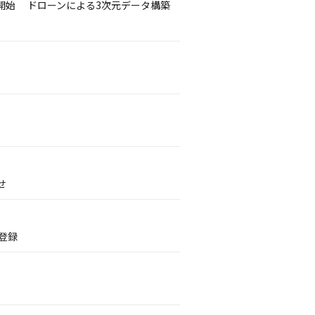
開始 ドローンによる3次元データ構築
せ
登録