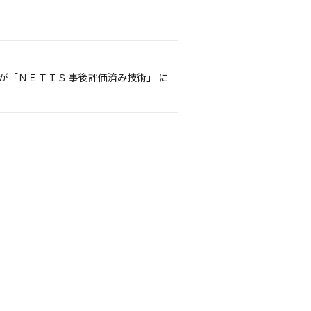
が「ＮＥＴＩＳ 事後評価済み技術」 に