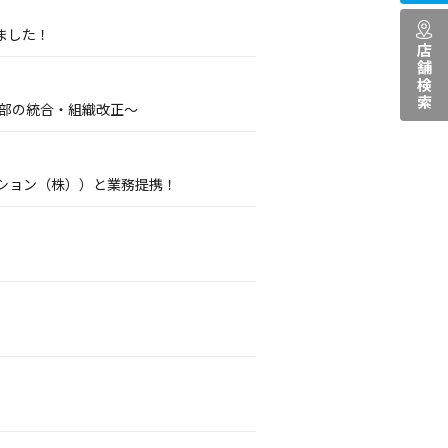
ました！
店舗検索
業部の統合・組織改正～
ション（株））と業務提携！