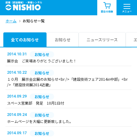
建機（建設機械）・重機レンタル
商品一覧
お知らせ一覧
メニュー
問合せ依頼
ホーム
お知らせ一覧
問合せ依頼リスト
お問合せ
エリア情報を見る
全てのお知らせ
お知らせ
ニュースリリース
北海道
東北
関東
2014.10.31
お知らせ
展示会 ご来場ありがとうございました！
中部
関西
中国・四国
2014.10.22
お知らせ
１０月 展示会出展のお知らせ<br />「建設技術フェア2014in中部」<br
九州・沖縄（外部）
/>「建設技術展2014近畿」
2014.09.29
お知らせ
スペース営業部 発足 10月1日付
2014.09.24
お知らせ
ホームページを大幅に更新致しました。
2014.09.17
お知らせ