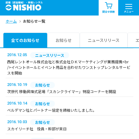
建機（建設機械）・重機レンタル
商品一覧
お知らせ一覧
メニュー
問合せ依頼
ホーム
お知らせ一覧
問合せ依頼リスト
お問合せ
エリア情報を見る
全てのお知らせ
お知らせ
ニュースリリース
北海道
東北
関東
2016.12.05
ニュースリリース
西尾レントオール株式会社と株式会社ＤＫマーケティングが業務提携<br
/>イベントホールとイベント用品を合わせたワンストップレンタルサービ
中部
関西
中国・四国
スを開始
2016.10.19
お知らせ
九州・沖縄（外部）
次世代 移動昇降式足場「スカンクライマー」特設コーナーを開設
2016.10.14
お知らせ
ベルデマン社とパートナー協定を締結いたしました。
2016.10.03
お知らせ
スカイリーチ社 役員・幹部が来日